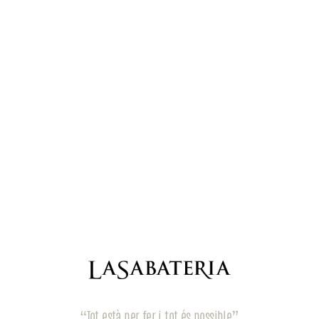
“Tot està per fer i tot és possible”