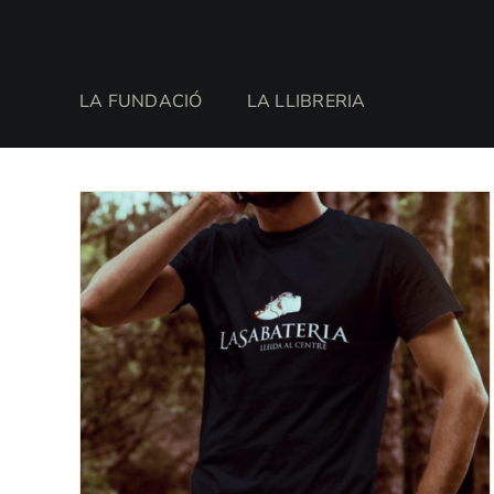
Skip
to
content
LA FUNDACIÓ
LA LLIBRERIA
Sort by
Nom
Show
24 Products