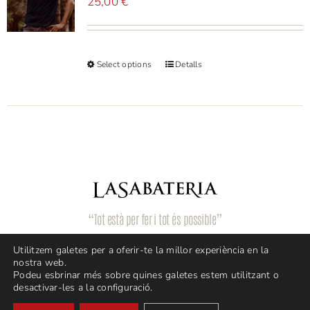
25,00
€
Select options
Detalls
“Tot està per fer i tot és possible”
Utilitzem galetes per a oferir-te la millor experiència en la
nostra web.
Podeu esbrinar més sobre quines galetes estem utilitzant o
desactivar-les a la configuració.