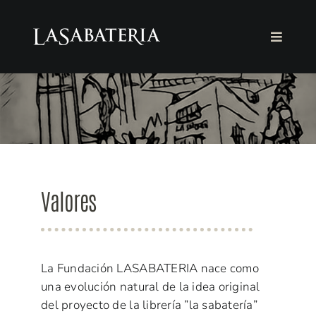
Saltar
al
Toggle
contenido
Navigat
LA FUNDACIÓN
LA LIBRERÍA
AGENDA
Valores
COLABORA
Español
La Fundación LASABATERIA nace como
una evolución natural de la idea original
del proyecto de la librería ”la sabatería”