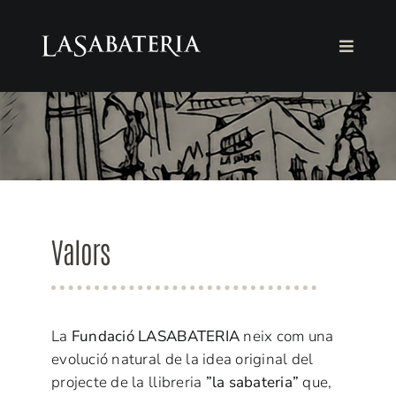
Skip
to
Toggle
content
Navigat
LA FUNDACIÓ
LA LLIBRERIA
AGENDA
Valors
COL·LABORA
Català
La
Fundació LASABATERIA
neix com una
evolució natural de la idea original del
projecte de la llibreria
”la sabateria”
que,