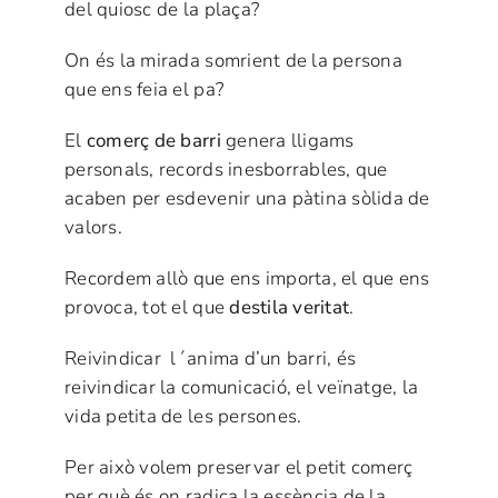
del quiosc de la plaça?
On és la mirada somrient de la persona
que ens feia el pa?
El
comerç de barri
genera lligams
personals, records inesborrables, que
acaben per esdevenir una pàtina sòlida de
valors.
Recordem allò que ens importa, el que ens
provoca, tot el que
destila veritat
.
Reivindicar l´anima d’un barri, és
reivindicar la comunicació, el veïnatge, la
vida petita de les persones.
Per això volem preservar el petit comerç
per què és on radica la essència de la