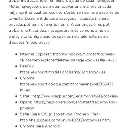
trobar instruccions en el menú d’ajuda de cada navegador.
Molts navegadors permeten activar una manera privada
mitjançant el qual les cookies s’esborren sempre després de
la visita. Depenent de cada navegador aquesta manera
privada, pot tenir diferents noms. A continuació, es pot
trobar una llista dels navegadors més comuns amb un
enllaç a la configuració de cookies i els diferents noms
d’aquest “mode privat”:
Internet Explorer:
http://windows.microsoft.com/es-
xl/internet-explorer/delete-manage-cookies#ie=ie-11
FireFox:
https://support.mozilla.org/es/kb/Borrarcookies
Chrome:
https://support.google.com/chrome/answer/95647?
hl=es
Safari:
http://www.apple.com/legal/privacy/es/cookies/
Opera:
https://help.opera.com/en/latest/security-and-
privacy/
Safari para iOS (dispositivos iPhone y iPad):
http://help.opera.com/Linux/10.50/en/cookies.html
Chrome para Android: