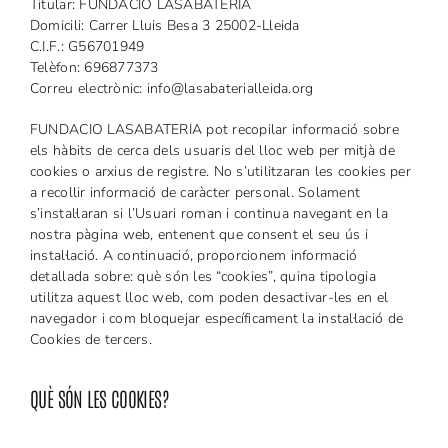
Titular: FUNDACIÓ LASABATERIA
Domicili: Carrer Lluis Besa 3 25002-Lleida
C.I.F.: G56701949
Telèfon: 696877373
Correu electrònic:
info@lasabaterialleida.org
FUNDACIO LASABATERIA pot recopilar informació sobre
els hàbits de cerca dels usuaris del lloc web per mitjà de
cookies o arxius de registre. No s’utilitzaran les cookies per
a recollir informació de caràcter personal. Solament
s’instal·laran si l’Usuari roman i continua navegant en la
nostra pàgina web, entenent que consent el seu ús i
instal·lació. A continuació, proporcionem informació
detallada sobre: què són les “cookies”, quina tipologia
utilitza aquest lloc web, com poden desactivar-les en el
navegador i com bloquejar específicament la instal·lació de
Cookies de tercers.
QUÈ SÓN LES COOKIES?