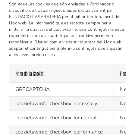
Són aquelles cookies que són enviades a l’ordinador o
dispositiu de l’Usuari i gestionades exclusivament per
FUNDACIO LASABATERIA per al millor funcionament del
Lloc web. La informació que es recapta s’empra per a
millorar la qualitat del Lloc web i el seu Contingut i la seva
experiència com a Usuari. Aquestes cookies permeten
reconèixer a l’Usuari com a visitant recurrent del Lloc web i
adaptar el contingut per a oferir-li continguts que s’ajustin
a les seves preferències.
Nom de la Cookie
Finalitat
GRECAPTCHA
Neces
cookielawinfo-checkbox-necessary
Neces
cookielawinfo-checkbox-functional
Neces
cookielawinfo-checkbox-performance
Neces