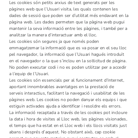
Les cookies són petits arxius de text generats per les
pàgines web que l’Usuari visita, les quals contenen les
dades de sessió que poden ser d’utilitat més endavant en la
pàgina web. Les dades permeten que la pàgina web pugui
mantenir la seva informació entre les pàgines, i també per a
analitzar la manera d’interactuar amb el lloc.
Les cookies són segures ja que només poden
emmagatzemar la informació que es va posar en el seu lloc
pel navegador, la informació que l’Usuari hagués introduït
en el navegador o la que s’inclou en la sol·licitud de pàgina.
No poden executar codi i no es poden utilitzar per a accedir
a l’equip de l’Usuari.
Les cookies són essencials per al funcionament d’Internet,
aportant innombrables avantatges en la prestació de
serveis interactius, facilitant la navegació i usabilitat de les
pàgines web. Les cookies no poden danyar els equips i que
estiguin activades ajuda a identificar i resoldre els errors.
La informació recaptada a través de les cookies pot incloure
la data i hora de visites al Lloc web, les pàgines visionades,
el temps que ha estat en el Lloc web i els llocs visitats just
abans i després d’aquest. No obstant això, cap cookie