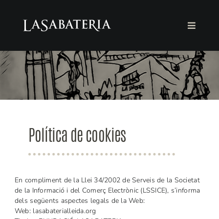
Skip
to
Toggle
content
Navigat
LA FUNDACIÓ
LA LLIBRERIA
AGENDA
Política de cookies
COL·LABORA
Català
En compliment de la Llei 34/2002 de Serveis de la Societat
de la Informació i del Comerç Electrònic (LSSICE), s’informa
dels següents aspectes legals de la Web:
Web: lasabaterialleida.org