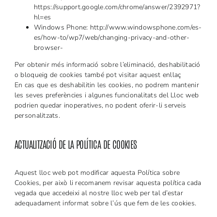
https://support.google.com/chrome/answer/2392971?
hl=es
Windows Phone:
http://www.windowsphone.com/es-
es/how-to/wp7/web/changing-privacy-and-other-
browser-
Per obtenir més informació sobre l’eliminació, deshabilitació
o bloqueig de cookies també pot visitar
aquest enllaç
En cas que es deshabilitin les cookies, no podrem mantenir
les seves preferències i algunes funcionalitats del Lloc web
podrien quedar inoperatives, no podent oferir-li serveis
personalitzats.
ACTUALITZACIÓ DE LA POLÍTICA DE COOKIES
Aquest lloc web pot modificar aquesta Política sobre
Cookies, per això li recomanem revisar aquesta política cada
vegada que accedeixi al nostre lloc web per tal d’estar
adequadament informat sobre l’ús que fem de les cookies.