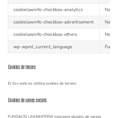
cookielawinfo-checkbox-analytics
Neces
cookielawinfo-checkbox-advertisement
Neces
cookielawinfo-checkbox-others
Neces
wp-wpml_current_language
Funcio
Cookies de tercers
El lloc web no utilitza cookies de tercers.
Cookies de xarxes socials
FUNDACIO LASABATERIA incorpora plugins de xarxes