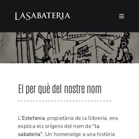
Skip
to
Toggle
content
Navigat
LA FUNDACIÓ
LA LLIBRERIA
AGENDA
El per què del nostre nom
COL·LABORA
Català
L’
Estefania
, propietària de la llibreria, ens
explica els orígens del nom de
“la
sabateria”
. Un homenatge a una història