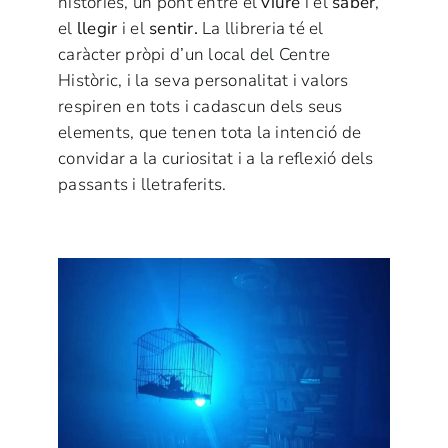
històries, un pont entre el
viure
i el
saber
,
el
llegir
i el
sentir.
La llibreria té el
caràcter pròpi d’un local del Centre
Històric, i la seva personalitat i valors
respiren en tots i cadascun dels seus
elements, que tenen tota la intenció de
convidar a la curiositat i a la reflexió dels
passants i lletraferits.