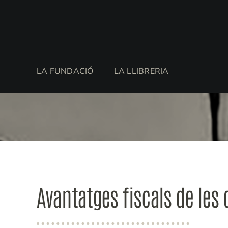
Skip
to
content
LA FUNDACIÓ
LA LLIBRERIA
Avantatges fiscals de les