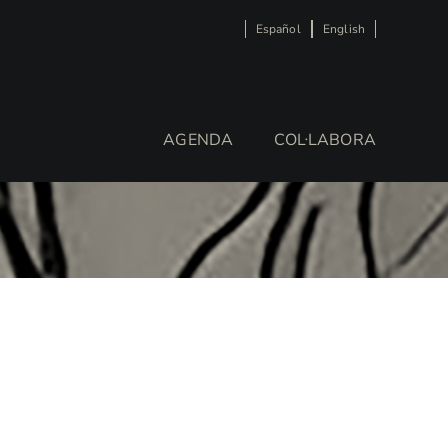
Español
English
AGENDA
COL·LABORA