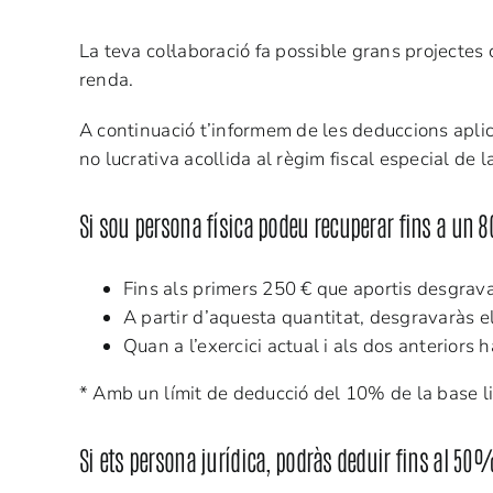
La teva col·laboració fa possible grans projecte
renda.
A continuació t’informem de les deduccions apli
no lucrativa acollida al règim fiscal especial de
Si sou persona física podeu recuperar fins a un
Fins als primers 250 € que aportis desgrav
A partir d’aquesta quantitat, desgravaràs 
Quan a l’exercici actual i als dos anteriors
* Amb un límit de deducció del 10% de la base l
Si ets persona jurídica, podràs deduir fins al 50