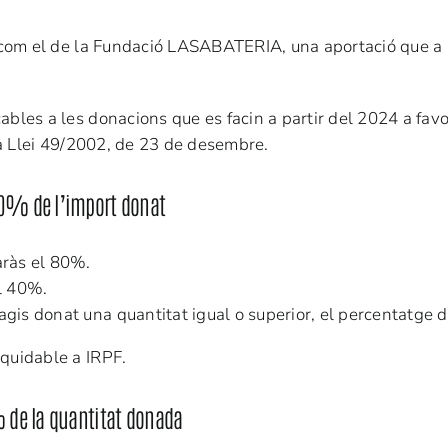
s com el de la Fundació LASABATERIA, una aportació que a 
cables a les donacions que es facin a partir del 2024 a f
 la Llei 49/2002, de 23 de desembre.
 80% de l’import donat
aràs el 80%.
el 40%.
 hagis donat una quantitat igual o superior, el percentatge
iquidable a IRPF.
% de la quantitat donada