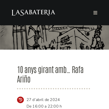
Skip
to
Toggle
content
Navigat
LA FUNDACIÓ
LA LLIBRERIA
AGENDA
10 anys girant amb… Rafa
COL·LABORA
Ariño
Català
27 d’abril de 2024
De 16:00 a 22:00 h