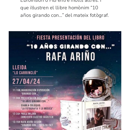
Ebrovisión o FIB entre molts altres. i
que il·lustren el llibre homònim “10
años girando con…” del mateix fotògraf.