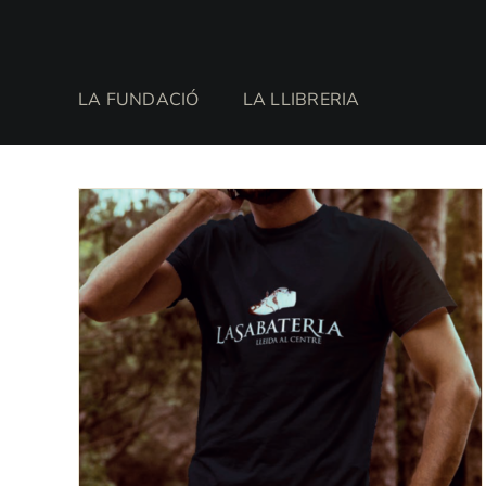
Skip
to
content
LA FUNDACIÓ
LA LLIBRERIA
Sort by
Nom
Show
12 Products